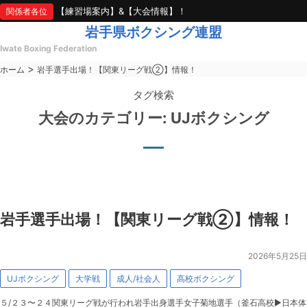
【練習場案内】&【大会情報】！
関係者各位
岩手県ボクシング連盟
Iwate Boxing Federation
>
ホーム
岩手選手出場！【関東リーグ戦②】情報！
タグ検索
japan amateur boxing federati
大会のカテゴリー:
UJボクシング
岩手選手出場！【関東リーグ戦②】情報！
2026年5月25日
UJボクシング
大学戦
成人/社会人
高校ボクシング
５/２３〜２４関東リーグ戦が行われ岩手出身選手女子菊地選手（釜石高校▶︎日本体