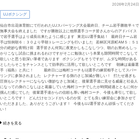
2026年2月24日
UJボクシング
仙台市出花体育館にて行われたUJスパーリング大会最終日、チーム岩手勝敗半々で
無事大会を終えました ですが勝敗以上に他県選手コーチ皆さんからのアドバイス
で岩手選手はより成長出来たように感じます 東北UJ選手集結！ 最終日チーム岩
手は恒例朝６：３０より早朝トレーニングを行いました 若林区河原町AM５：５１
分の絶妙な夜明け前 選手皆さん何気に夜更かしもこなしつつ、朝のお努めもしっ
かりこなし試合に挑まれるわけですがそこに勉強という本業も隙間時間でこなして
欲しいと思う欲深い筆者であります ボクシングもそうですが、ムダな時間がある
としたらそこをチャンスとして効率的に活用して欲しいところです 朝練は遠藤選
手（福島）と共に！ 最終日には梅村コーチもUj選手の練習相手としてスパー
リングに参加されました レクチャーする側のさじ加減が難しい！ 打たせ過ぎも
圧倒もレクチャーにならない微妙なさじ加減と、後輩選手達に見せる威厳と社会人
になっての身のこなしはと葛藤していた梅村コーチでしたが時間経過とともに何か
掴んだ感じでした 後輩選手達からの信頼も厚い梅村コーチ、今後も牽引して欲し
いところです！ どんだけセコンドがいるのか笑 とても良い練習会に参加させて
いただきました、ありがとうございます！ 今後もUJ選手皆さん頑張ってくださ
い！
続きを見る