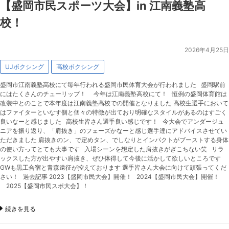
【盛岡市民スポーツ大会】in 江南義塾高
校！
2026年4月25日
UJボクシング
高校ボクシング
盛岡市江南義塾高校にて毎年行われる盛岡市民体育大会が行われました 盛岡駅前
にはたくさんのチューリップ！ 今年は江南義塾高校にて！ 恒例の盛岡体育館は
改装中とのことで本年度は江南義塾高校での開催となりました 高校生選手において
はファイターといなす側と個々の特徴が出ており明確なスタイルがあるのはすごく
良いなーと感じました 高校生皆さん選手良い感じです！ 今大会でアンダージュ
ニアを振り返り、「肩抜き」のフェーズかなーと感じ選手達にアドバイスさせてい
ただきました 肩抜きのン、で定めタン、でしなりとインパクトがブーストする身体
の使い方ってとても大事です 入場シーンを想定した肩抜きがぎこちない笑 リラ
ックスした方が出やすい肩抜き、ぜひ体得して今後に活かして欲しいところです
GWも黒工合宿と青森遠征が控えております 選手皆さん大会に向けて頑張ってくだ
さい！ 過去記事 2023【盛岡市民大会】開催！ 2024【盛岡市民大会】開催！
2025【盛岡市民スポ大会】！
続きを見る