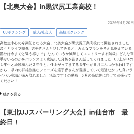
【北奥大会】in黒沢尻工業高校！
2026年4月20日
UJボクシング
成人/社会人
高校ボクシング
高校生中心の今期初となる大会、北奥大会が黒沢尻工業高校にて開催されました
淡々とライブ映像 選手皆さんと話してみると、みんなプランを考え見据えている
部分は今までと違う感じです なんていうか減量してエントリーする階級にどんな選
手がいるのかをバランスよく意識した分析を皆さん話してくれました UJ上がりの
１年生と経験積んだ２年生と、仕上がってきてる３年生が５月にぶつかるわけです
から、県内の群雄割拠なフェーズを選手皆さんが意識していて最近なかった良いラ
イバル意識が汲み取れました 活況です！の動画 ５月の高総体に向けて頑張って
ください！
続きを見る
【東北UJスパーリング大会】in仙台市 最
終日！