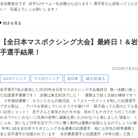
名決勝進出です 岩手UJチーム一丸決勝がんばります！ 選手皆さん頑張ってくださ
い！ 応援よろしくお願いします！
続きを見る
【全日本マスボクシング大会】最終日！＆岩
手選手結果！
2025年11月4日
UJボクシング
マスボクシング
全日本
成人/社会人
岩手選手7名が参加した2025年全日本マスボクシング大会最終日 唯一決勝に残っ
た比護選手優勝です！ 決勝は東北対決でした！ 優勝まで続く太線が痛快です！
２年連続優勝！ セコンドさんの後日談、１７人トーナメントを制した比護選手
ですが実は、、アバラを骨折していたそうです😱ﾅﾆｨ!! 親子揃って入賞のとても良
い記念ショット！ 息子さんと参加された今大会、折れてもケガでどうのこうの折
れるワケにいかないご自身の姿勢に威厳を貫いたのかなーと感じました 寝返り、く
しゃみ、笑いなど日常生活でアバラに響く動作は優勝の余韻となるのでしょうか😁
昨年に続き全日本マスボクシング大会優勝の比護選手、他にも学生の部準優勝２
名と岩手選手が活躍されています 水沢農業選手と比護選手（中学の部）入賞！