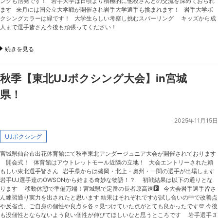
ングも活発です！ 岩手大学は日頃より積極的に他校さんとの交流を深めておられ
ます 来月には国公立大学戦が開催され岩手大学選手も挑まれます！ 岩手大学ボ
クシングカラーは緑です！ 大学生らしい考察し挑むスパーリング キッズから成
人まで選手皆さん今後も頑張ってください！
続きを見る
秋季【東北UJボクシング大会】in宮城
県！
2025年11月15日
UJボクシング
宮城県仙台市出花体育館にて秋季東北アンダージュニア大会が開催されております
開会式！ 体育館はアウトレットモール近隣の立地！ 大会エントリーされた頼
もしい東北選手皆さん 岩手県からは盛岡・北上・奥州・一関の選手が出場します
岩手UJ選手達のOWSONから始まる奇妙な物語！？ 初戦結果は以下の通りとな
ります 移動休憩で準備万端！宮城県で定番の長者原高速🅿️ 今大会岩手選手皆さ
ん練習通り実力を出されたと思います 結果はそれぞれですが試し合いの中で改善点
や反省点、ご自身の個性や良点を各々見つけていた点がとても良かったです💯 今後
も没個性とならないよう良い個性が伸びてほしいなと思うところです 岩手選手３