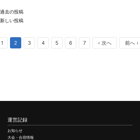
過去の投稿
投
新しい投稿
稿
ナ
1
2
3
4
5
6
7
‹ 次へ
前へ ›
ビ
ゲ
ー
シ
ョ
ン
運営記録
お知らせ
大会・合宿情報