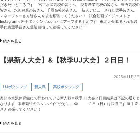
だきたいところです 宮古水産高校の皆さん 花巻農業高校の皆さん 釜石高校の
皆さん 水沢農業の皆さん 千厩高校の皆さん 新人デビューされた選手皆さん、
マネージャーさん皆さん今後も頑張ってください！ 試合動画ダイジェストは
Instagram＜岩手ボクシング.com＞にアップする予定です 東北大会出場される岩
手代表選手皆さん優勝目指して頑張ってくださいー
続きを見る
【県新人大会】&【秋季UJ大会】２日目！
2025年11月2日
UJボクシング
新人戦
高校ボクシング
奥州市水沢体育館にて行われている新人戦＆秋季UJ大会２日目結果は下記の通りと
なります 本来緊張のスタンバイ中だが。。😅 ２日（日）は決勝です 選手皆
さん頑張ってください！
続きを見る