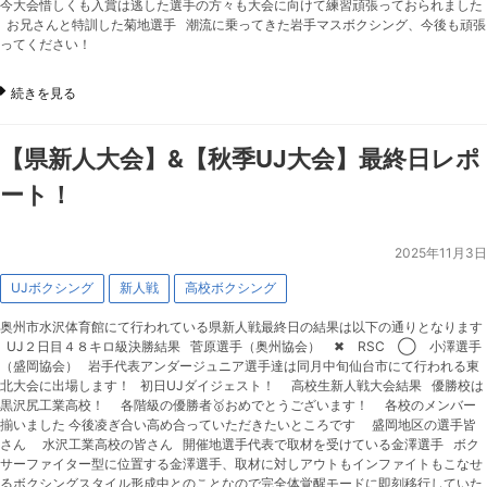
今大会惜しくも入賞は逃した選手の方々も大会に向けて練習頑張っておられました
お兄さんと特訓した菊地選手 潮流に乗ってきた岩手マスボクシング、今後も頑張
ってください！
続きを見る
【県新人大会】&【秋季UJ大会】最終日レポ
ート！
2025年11月3日
UJボクシング
新人戦
高校ボクシング
奥州市水沢体育館にて行われている県新人戦最終日の結果は以下の通りとなります
UJ２日目４８キロ級決勝結果 菅原選手（奥州協会） ✖︎ RSC ◯ 小澤選手
（盛岡協会） 岩手代表アンダージュニア選手達は同月中旬仙台市にて行われる東
北大会に出場します！ 初日UJダイジェスト！ 高校生新人戦大会結果 優勝校は
黒沢尻工業高校！ 各階級の優勝者🥇おめでとうございます！ 各校のメンバー
揃いました 今後凌ぎ合い高め合っていただきたいところです 盛岡地区の選手皆
さん 水沢工業高校の皆さん 開催地選手代表で取材を受けている金澤選手 ボク
サーファイター型に位置する金澤選手、取材に対しアウトもインファイトもこなせ
るボクシングスタイル形成中とのことなので完全体覚醒モードに即刻移行していた