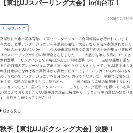
【東北UJスパーリング大会】in仙台市！
2026年2月22日
UJボクシング
宮城県仙台市出花体育館にて東北アンダージュニア合同練習会が行われています
今大会、岩手アンダージュニア今年最初の遠征・大会となり８名が参加されました
今回の岩手UJメンバー！ 今大会東北総勢５０名ほどの選手達が集まり勝敗有
りのスパーリングが中心の練習会となりました 大盛りを喰らう梅村コーチと
木村選手！ リングインしても毎日が楽しい川村選手（弟） 進級や受験も重な
るこの時期のアンダージュニア選手達、会うたびに大きくなっているUJ選手達も３
年生は進学となれば春の高総体から高校デビューです！ ハジけていられるのも今
のうちなのでアンダージュニアを存分にやり切ってください笑 挨拶で会場を出
る！💯 福島の遠藤選手と共に宿泊所へ！ 宿泊施設も遠征の醍醐味！良いパ
ンションでした！ 広いワークスペース！ こうしてブログ更新中も騒いでいる声
が聞こえておりましたがUJ選手達の遠征は毎度朝６：３０から準備運動が始まりま
す 最終日も頑張ってください！
続きを見る
秋季【東北UJボクシング大会】決勝！