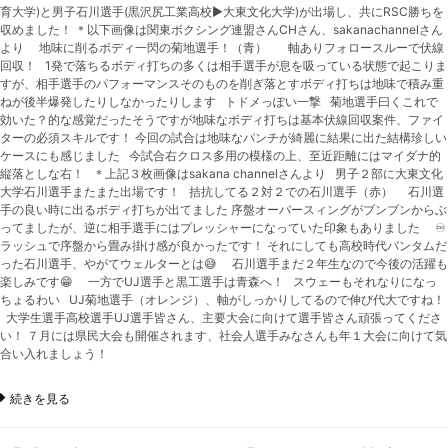
育大学)と男子石川選手(黒沢尻工業高校▶︎大東文化大学)が出場し、共にRSC勝ちを
収めました！ ＊以下画像は関東ボクシング連盟さんCHさん、sakanachannelさん
より 地味に削るボディ一閃の菊地選手！（青） 軸ありフォロースルーで伏線
回収！ 1発で落ちるボディ打ちの多くは相手選手が息を吸っている状態で起こりま
すが、相手選手のパフォーマンスそのものを削ぎ落とすボディ打ちは地味で積み重
ねが後半爆発したりしなかったりします トドメっぽい一撃 菊地選手曰くこれで
効いた？的な感覚だったそうですが地味なボディ打ちは基本伏線回収案件、ファイ
ターの必須スキルです！ 今回の試合は地味なパンチが綺麗に結果に出た結構珍しい
ケースにも感じました 今試合右クロス多用の模様の上、至近距離にはマイダナ的
縦落としな右！ ＊上記３枚画像はsakana channelさんより 男子２部に大東文化
大学石川選手またまた出場です！ 拮抗してる２対２での石川選手（赤） 石川選
手の良い時に出るボディ打ちが出てました 序盤オーバースィングがブンブンからぶ
ってましたが、逆に相手選手にはプレッシャーになっていた印象もありました ♾️
ラッシュで序盤から畳み掛け感が良かったです！ それにしても高校時代バンタムだ
った石川選手、やがてウェルターとは😅 石川選手まだ２年生なので今後の活躍も
楽しみです😁 一方でUJ選手と黒工選手は青森へ！ スウェーもそれなりになっ
ちょるわい UJ菊地選手（オレンジ）、軸がしっかりしてるので伸び代大ですね！
大学生選手高校選手UJ選手皆さん、主要大会に向けて選手皆さん頑張ってくださ
い！ ７月には県民大会も開催されます、社会人選手みなさんも年１大会に向けて気
合い入れましょう！
続きを見る