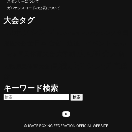
スポンサーについて
ガバナンスコードの公表について
大会タグ
UJボクシング
全国
マスボクシング
トレスペ案内
全日本
合宿 遠征 イベント
選抜大会
国民スポ
成人/社会人
大学戦
国民体育大会
新
ーツ大会
高校ボクシング
高総
人戦
県民体育大会
体
キーワード検索
検
索:
© IWATE BOXING FEDERATION OFFICIAL WEBSITE