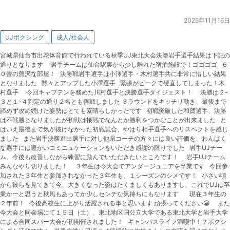
2025年11月16日
UJボクシング
成人/社会人
宮城県仙台市出花体育館で行われている秋季UJ東北大会決勝岩手選手結果は下記の
通りとなります 岩手チームは仙台駅裏から少し離れた宿泊施設で！ゴゴゴゴ ６
０畳の贅沢な部屋！ 決勝戦岩手選手は小澤選手・木村選手共に非常に惜しい結果
となりました 黙々とアップした小澤選手 緊張がピークで硬直してしまった！木
村選手 今回キャプテンを務めた川村選手と決勝選手ダイジェスト！ 決勝は２-
３と１-４判定の通り２名とも善戦しました ３ラウンドをキッチリ動き、最後まで
諦めず攻め続けた姿勢はとても素晴らしかったです 初戦突破した和賀選手、決勝
は不戦勝となりましたが初戦は接戦でなんとか勝利をつかむことが出来ました と
はいえ最後まで気が抜けなかった初戦試合、やはり相手選手へのリスペクトを感じ
ました また岩手決勝進出選手に対し他県コーチの方々には良い評価を、わんぱく
な選手には暖かいコミニュケーションをいただき感謝の限りでした 岩手UJチー
ム、今後も改善しながら練習に励んでいただきたいところです！ 岩手UJチーム
みんなやり切りました！ ３年生は今大会でアンダージュニアを卒業です 今回参
加された３年生と参加されなかった３年生も、１シーズンのシメです！ 小さい頃
から彼らを見てきて今、大きくなった姿はたくましくもありますし、これでUJは卒
業かーと思うと秋風もあってか少しセンチな気持ちにもなります 現在３年生の
２年前！ 今後高校生に上がり活躍される事と思います 頑張ってください😁 また
今大会と同会場にて１５日（土）、東北地区国公立大学である東北大学と岩手大学
による合同スパー大会が初開催されました！ キャンパスライフ満喫中！？ボクシ