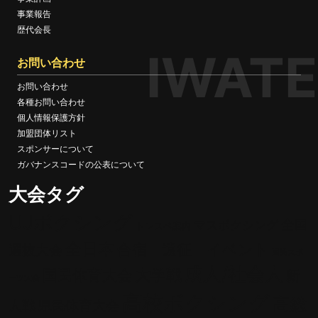
事業報告
歴代会長
IWATE
お問い合わせ
お問い合わせ
各種お問い合わせ
個人情報保護方針
加盟団体リスト
スポンサーについて
ガバナンスコードの公表について
大会タグ
UJボクシング
全国
マスボクシング
トレスペ案内
全日本
合宿 遠征 イベント
選抜大会
国民スポ
成人/社会人
大学戦
国民体育大会
新
ーツ大会
高校ボクシング
高総
人戦
県民体育大会