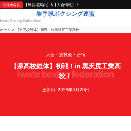
【練習場案内】&【大会情報】！
関係者各位
岩手県ボクシング連盟
Iwate Boxing Federation
>
ホーム
【県高校総体】初戦！in 黒沢尻工業高校！
大会・競技会・合宿
【県高校総体】初戦！in 黒沢尻工業高
iwate boxing federation
校！
更新日: 2026年5月29日