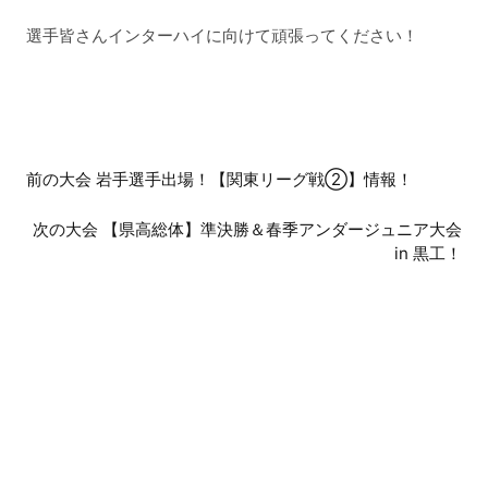
選手皆さんインターハイに向けて頑張ってください！
前
前の大会 岩手選手出場！【関東リーグ戦②】情報！
後
次の大会 【県高総体】準決勝＆春季アンダージュニア大会
の
in 黒工！
大
会