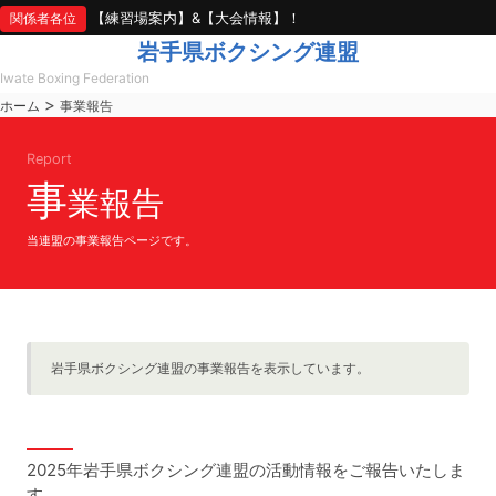
【練習場案内】&【大会情報】！
関係者各位
岩手県ボクシング連盟
Iwate Boxing Federation
>
ホーム
事業報告
Report
事
業報告
当連盟の事業報告ページです。
岩手県ボクシング連盟の事業報告を表示しています。
2025年岩手県ボクシング連盟の活動情報をご報告いたしま
す