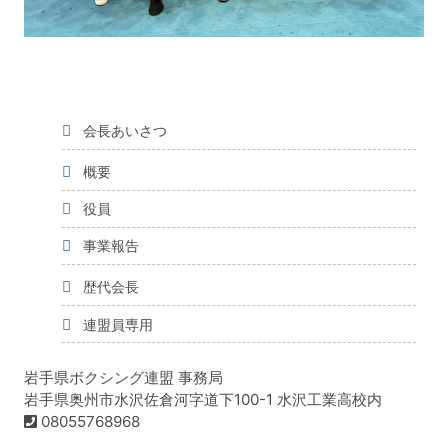
会長あいさつ
概要
役員
事業報告
歴代会長
連盟員専用
岩手県ボクシング連盟 事務局
岩手県奥州市水沢佐倉河字道下100-1 水沢工業高校内
08055768968