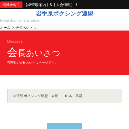
【練習場案内】&【大会情報】！
関係者各位
岩手県ボクシング連盟
Iwate Boxing Federation
>
ホーム
会長あいさつ
Message
会
長あいさつ
当連盟の会長あいさつページです。
岩手県ボクシング連盟 会長 山本 武司