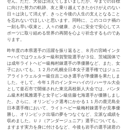
せん。ただ、大会は消えてしまいましたが、今までの目標
に向けた努力の軌跡、友と乗り越えてきたかけがえのない
日々は決して消えず、きっと今後の人生の支えとなること
を忘れないでほしいと思います。同時に、このコロナ禍の
一刻も早い収束と、人々の健康、さらに安全で安心してス
ポーツに取り組める世界の再開を心より祈念するものであ
ります。
昨年度の本県選手の活躍を振り返ると、８月の宮崎インタ
ーハイではウェルター級和賀聖龍選手が３位、茨城国体で
は成年ライトヘビー級梅村錬選手の準優勝など、また、女
子においても、１２月の札幌全日本女子選手権ではジュニ
アライトウェルター級住吉こゆき選手が準優勝を果たしま
した。そして、今年１月のインターハイのリハーサル大会
として釜石市で開催された東北高校新人大会では、バンタ
ム級木村風雅選手と女子ピン級佐藤七海選手が優勝しまし
た。さらに、オリンピック選考にかかる１１月の鹿児島全
日本選手権において、ライトヘビー級梅村錬選手が見事優
勝し、オリンピック出場の夢をつなぐなど、立派な成績を
収めました。ＵＪ（アンダージュニア）選手についても、
ますます実力を身に付けるなど、今後も岩手の選手諸君の