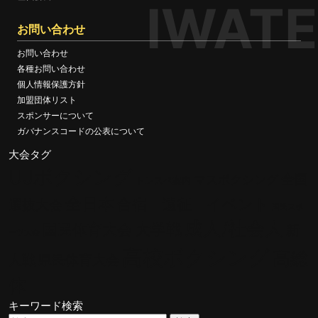
IWATE
お問い合わせ
お問い合わせ
各種お問い合わせ
個人情報保護方針
加盟団体リスト
スポンサーについて
ガバナンスコードの公表について
大会タグ
UJボクシング
全国
マスボクシング
トレスペ案内
全日本
合宿 遠征 イベント
選抜大会
国民スポ
成人/社会人
大学戦
国民体育大会
新
ーツ大会
高校ボクシング
高総
人戦
県民体育大会
体
キーワード検索