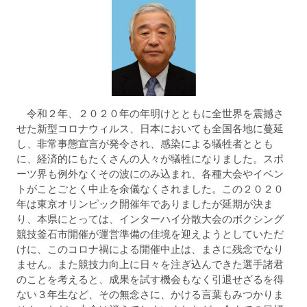
令和２年、２０２０年の年明けとともに全世界を震撼さ
せた新型コロナウィルス、日本においても全国各地に蔓延
し、非常事態宣言が発令され、感染による犠牲者ととも
に、経済的にもたくさんの人々が犠牲になりました。スポ
ーツ界も例外なくその波にのみ込まれ、各種大会やイベン
トがことごとく中止を余儀なくされました。この２０２０
年は東京オリンピック開催年でありましたが延期が決ま
り、本県にとっては、インターハイ分散大会のボクシング
競技釜石市開催が運営準備の佳境を迎えようとしていただ
けに、このコロナ禍による開催中止は、まさに残念でなり
ません。また競技力向上に日々を注ぎ込んできた選手諸君
のことを考えると、成果を試す機会もなく引退せざるを得
ない３年生など、その無念さに、かける言葉もみつかりま