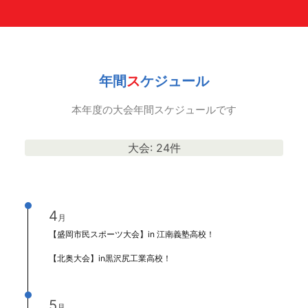
年
間
ス
ケジュール
本年度の大会年間スケジュールです
大会: 24件
4
月
【盛岡市民スポーツ大会】in 江南義塾高校！
【北奥大会】in黒沢尻工業高校！
5
月