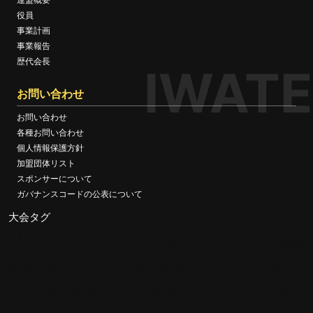
役員
事業計画
事業報告
歴代会長
IWATE
お問い合わせ
お問い合わせ
各種お問い合わせ
個人情報保護方針
加盟団体リスト
スポンサーについて
ガバナンスコードの公表について
大会タグ
UJボクシング
全国
マスボクシング
トレスペ案内
全日本
合宿 遠征 イベント
選抜大会
国民スポ
成人/社会人
大学戦
国民体育大会
新
ーツ大会