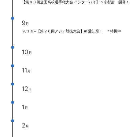
【第８０回全国高校選手権大会 インターハイ】in 京都府 開幕！！
9
月
９/１９~【第２０回アジア競技大会】in 愛知県！ ＊待機中
10
月
11
月
12
月
1
月
2
月