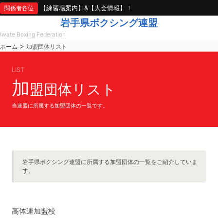
【練習場案内】&【大会情報】！
関係者各位
岩手県ボクシング連盟
Iwate Boxing Federation
>
ホーム
加盟団体リスト
LIST
加
盟団体リスト
当連盟に所属する加盟団体の一覧です。
岩手県ボクシング連盟に所属する加盟団体の一覧をご紹介していま
す。
高体連加盟校