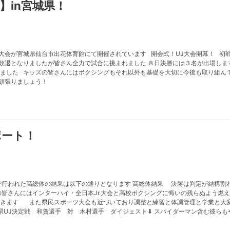
会】in宮城県！
東北大会が宮城県仙台市出花体育館にて開催されています 開会式！UJ大会開幕！ 
敗退となりましたが皆さん全力で試合に挑まれました ８日決勝には３名が出場し
りました キッズの皆さんにはボクシングもそれ以外も基礎を大切に今後も取り組
共に頑張りましょう！
ポート！
行われた高総体の結果は以下の通りとなります 高総体結果 決勝は判定が結構割
の皆さんにはインターハイ・全日本Jr.大会と高校ボクシングに悔いの残らぬよう
きます また県民スポーツ大会も近づいており調整と練習と体調管理と学業と大変
県UJ決定戦 和賀選手 対 木村選手 ダイジェスト⬇︎ スパイダーマン含む彼ら
！