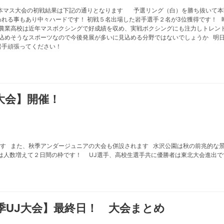
マス大会の初戦結果は下記の通りとなります 予選リング（白）を勝ち抜いて本
れる事もあり中々ハードです！ 初戦５名出場した岩手選手２名が3位獲得です！
農業高校は近年マスボクシングで好成績を収め、実戦ボクシングにも注力しトレン
込めそうなスポーツなので今後発展が多いに見込める分野ではないでしょうか 明
岩手頑張ってください！
大会】開催！
す また、秋季アンダージュニアの大会も併設されます 水沢公園は秋の前兆的な
は人数増えて２日間の枠です！ UJ選手、高校生選手共に優勝者は東北大会進出で
季UJ大会】最終日！ 大会まとめ