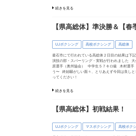
続きを見る
【県高総体】準決勝＆【春季
UJボクシング
高校ボクシング
高総体
釜石市にて行われている高総体２日目の結果は下記の
演技の部・スパーリング・実戦が行われました 大会
原選手（奥州協会） 中学生５７キロ級 木村選手（
う〜 終始騒がしい面々、とりあえず今回は良しと
ってください！
続きを見る
【県高総体】初戦結果！
UJボクシング
マスボクシング
高校ボク