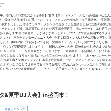
グ
中、県内女子外交流試合【元持杯】/夏季【県UJ（キッズ）大会】/高校生〜社会
、最終日結果は以下の通りとなります フェスタ種目目次 ・女子元持杯 ・県夏季U
んが参加されました 昨今ではマスボクシングの普及による進捗とともに女性の参加
ーナメント初戦、群馬選手に挑まれた岩手県金澤選手（赤コーナー） 県外選手の
多々あります 特に瞬発力、しなやかなキレとステップワークで試合展開するスタ
ました！ 県夏季アンダージュニア大会 今期２回目となるUJ大会は演技と実戦、
した！ 実戦の部 打ち抜きの左を間一髪回避！？ あっという間に大きくなりあっ
急がず焦らず基礎構築しましょう！ 県民スポーツ大会 高校生から社会人まで参加
来る貴重ーーーな県大会となっております。 大会結果 🥇盛岡市！ 🥈北上市！ 
ただくと励みになります🤗 良かったらフォローお願いします！ pick up! スパ
彼は現在お菓子職人でボクシングと日本語は絶賛勉強中です！ アマチュアルールを伝
範は日本人とのことで世界中でも日本でも異文化交流があるなーとお話しして感じ
中症に気をつけなが練習頑張ってください 選手皆さん応援の皆さんお疲れ様でし
タ&夏季UJ大会】in盛岡市！
高校ボクシング