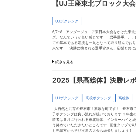
【UJ王座東北ブロック大
UJボクシング
6/7~8 アンダージュニア東日本大会をかけた
ズ、なんていうか良い感じです！ 岩手選手、、、
ての基本である応援を一丸となって取り組んでお
来です！ 決勝に挑まれる選手皆さん、応援と
続きを見る
2025【県高総体】決勝レ
UJボクシング
高校ボクシング
高総体
大自然と共存の釜石市！素敵な町です！ 釜石市で
子ボクシングは良い流れが続いております ３年生
勝者は６月に行われる東北総体、インターハイと続
う努めていただきたいところです 画像タップで⬇︎
も先輩方から学び次週の大会も頑張りましょう