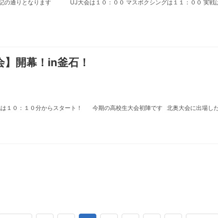
記の通りとなります UJ大会は１０：００ マスボクシングは１１：００ 実戦
会】開幕！in釜石！
 初戦は１０：１０分からスタート！ 今期の高校生大会初陣です 北奥大会に出場