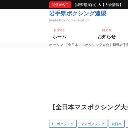
【練習場案内】&【大会情報】！
関係者各位
岩手県ボクシング連盟
Iwate Boxing Federation
HOME
BLOG
ホーム
お知らせ
>
ホーム
【全日本マスボクシング大会】初戦岩手
【全日本マスボクシング大
UJボクシング
マスボクシング
全日本