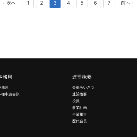
‹ 次へ
1
2
3
4
5
6
7
前へ ›
事務局
連盟概要
事務局
会長あいさつ
各種申請書類
連盟概要
役員
事業計画
事業報告
歴代会長