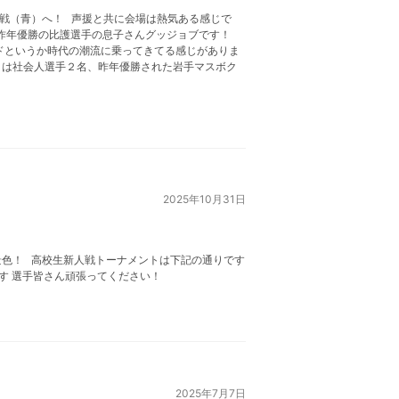
戦（青）へ！ 声援と共に会場は熱気ある感じで
 昨年優勝の比護選手の息子さんグッジョブです！
ドというか時代の潮流に乗ってきてる感じがありま
日は社会人選手２名、昨年優勝された岩手マスボク
2025年10月31日
景色！ 高校生新人戦トーナメントは下記の通りです
す 選手皆さん頑張ってください！
2025年7月7日