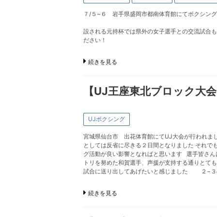
７/５~６ 岩手県盛岡市都南体育館にてボクシン
この県民大会では世代を全網
設される元持杯では県外の女子選手との交流試合も
ださい！
続きを見る
【UJ王座東北ブロック大
UJボクシング
宮城県仙台市 出花体育館にてUJ大会が行われ
としては反省に尽きる２日間となりました それで
グ活動が良い影響となればと思います 選手皆さん
トリを努めた和賀選手、声援が支持する通りとても
試合に送り出してあげたいと感じました ２−３
続きを見る