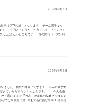
2025年6月7日
初戦結果は以下の通りとなります チーム岩手キッ
ます！ 今回とても良かった点として、チームとし
んでいただきたいところです 花の開花シーズン到
2025年6月2日
れてました 拮抗の地合いですよ！ 近年の岩手女
燃え尽きていただきたい！ところです。 今大会優
かと思います 岩手代表、後輩達の模範となれるよ
もやがては高校生に笑 東北大会に挑む岩手UJ選手達