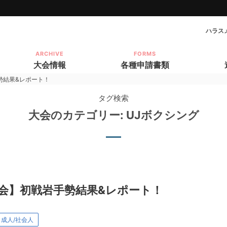
ハラス
ARCHIVE
FORMS
大会情報
各種申請書類
勢結果&レポート！
タグ検索
japan amateur boxing federatio
大会のカテゴリー:
UJボクシング
会】初戦岩手勢結果&レポート！
成人/社会人