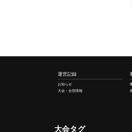
ビ
ゲ
ー
シ
ョ
ン
運営記録
お知らせ
大会・合宿情報
大会タグ