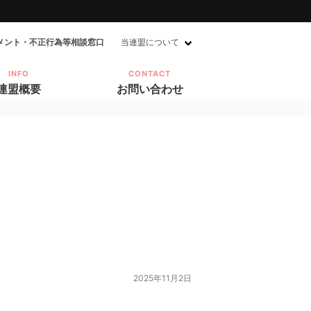
メント・不正行為等相談窓口
当連盟について
INFO
CONTACT
連盟概要
お問い合わせ
n
2025年11月2日