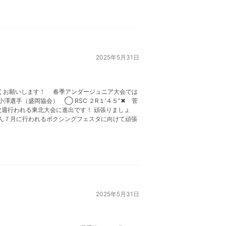
2025年5月31日
宜しくお願いします！ 春季アンダージュニア大会では
手（盛岡協会） ◯ RSC ２R１’４５”✖︎ 菅
は次週行われる東北大会に進出です！ 頑張りましょ
ん７月に行われるボクシングフェスタに向けて頑張
2025年5月31日