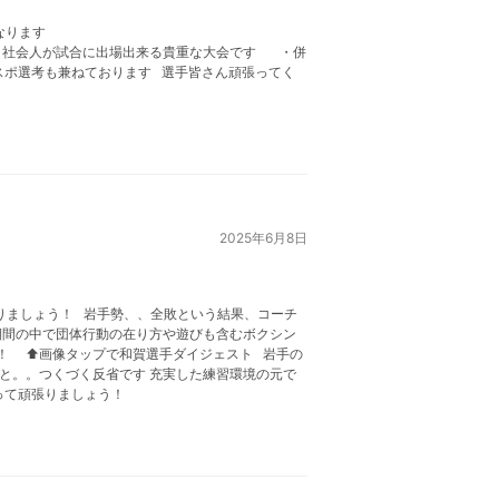
なります
場出来る貴重な大会です ・併
スポ選考も兼ねております 選手皆さん頑張ってく
2025年6月8日
りましょう！ 岩手勢、、全敗という結果、コーチ
期間の中で団体行動の在り方や遊びも含むボクシン
！ ⬆️画像タップで和賀選手ダイジェスト 岩手の
と。。つくづく反省です 充実した練習環境の元で
なって頑張りましょう！