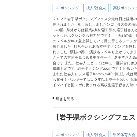
UJボクシング
成人/社会人
高校ボクシン
２０２５岩手県ボクシングフェスタ最終日は猛暑の
催されました 蒸し蒸ししましたンゴ 各大会の項目
スの部 県外からは群馬/栃木/福井県の選手皆さ
ットしたボクシングも魅力的です！ 実戦の部 ト
のレベルが年々急上昇していて目に留まるシーンが
感じました 打ち合いもある本格ボクシングを感じ
れました 演技の部 演技もレベルも上がってきま
さっての方角を見つめる中学生一同 選手皆さん
会です また、社会人にとっては年に一度試合に参加出
掲載予定です 岩手ボクシング.comです！ 応援い
まれた社会人レジス選手fromベルギー🇧🇪、
も充分！ ベルギーでは１０年以上空手を習い、師
インハイと国スポに挑まれる高校生選手皆さん熱
続きを見る
【岩手県ボクシングフェス
UJボクシング
成人/社会人
県民体育大会