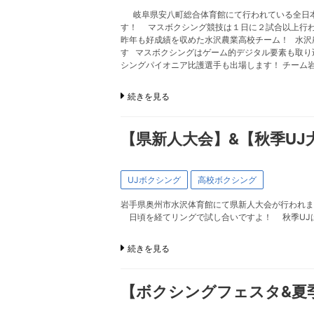
岐阜県安八町総合体育館にて行われている全日本
す！ マスボクシング競技は１日に２試合以上行わ
昨年も好成績を収めた水沢農業高校チーム！ 水沢
す マスボクシングはゲーム的デジタル要素も取り
シングパイオニア比護選手も出場します！ チーム
続きを見る
【県新人大会】&【秋季UJ
UJボクシング
高校ボクシング
岩手県奥州市水沢体育館にて県新人大会が行われま
日頃を経てリングで試し合いですよ！ 秋季UJ
続きを見る
【ボクシングフェスタ&夏