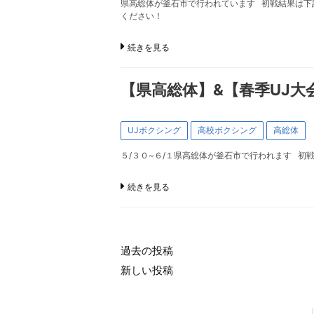
県高総体が釜石市で行われています 初戦結果は下
ください！
続きを見る
【県高総体】&【春季UJ大
UJボクシング
高校ボクシング
高総体
５/３０~６/１県高総体が釜石市で行われます
続きを見る
過去の投稿
投
新しい投稿
稿
ナ