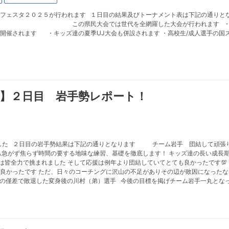
グフェスタ２０２５が行われます １日目の結果及びトーナメント表は下記の通りと
羅した大会が行われます ・社会人が試合に出
開催されます ・キッズ達の夏季UJ大会も併設されます ・高校生/成人選手の国
会】２日目 岩手勢レポート！
ました ２日目の岩手勢結果は下記の通りとなります チーム岩手 団結して頑張
も急がず焦らず時間の要する地味な練習、基礎を徹底します！ キッズ達の長い成長
は皆全力で挑まれました そして応援は例年より団結していてとても良かったです💯
良かったです ただ、日々のコーチングに沢山の不足がありその辺が敗因になったな
の僅差で敗退した変身後の川村（弟）選手 今後の目標を掲げチーム岩手一丸と