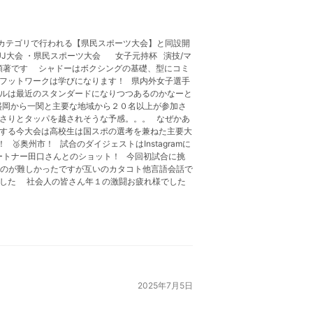
人カテゴリで行われる【県民スポーツ大会】と同設開
J大会 ・県民スポーツ大会 女子元持杯 演技/マ
が顕著です シャドーはボクシングの基礎、型にコミ
フットワークは学びになります！ 県内外女子選手
イルは最近のスタンダードになりつつあるのかなーと
盛岡から一関と主要な地域から２０名以上が参加さ
さりとタッパを越されそうな予感。。。 なぜかあ
する今大会は高校生は国スポの選考を兼ねた主要大
奥州市！ 試合のダイジェストはInstagramに
ーパートナー田口さんとのショット！ 今回初試合に挑
えるのが難しかったですが互いのカタコト他言語会話で
ました 社会人の皆さん年１の激闘お疲れ様でした
た！
2025年7月5日