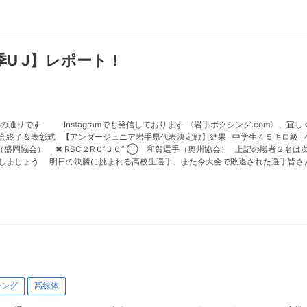
U J】レポート！
通りです Instagramでも発信しております 〈岩手ボクシング.com〉、
終了＆表彰式 【アンダージュニア岩手県代表決定戦】結果 中学生４５キロ級 小澤選
盛岡協会） ✖︎ RSC２R０’３６” ◯ 和賀選手（奥州協会） 上記の勝者２名
しましょう 明日の決勝に挑まれる高校生選手、また今大会で敗退された選手皆さ
シング
高総体