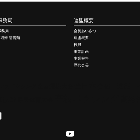
事務局
連盟概要
事務局
会長あいさつ
各種申請書類
連盟概要
役員
事業計画
事業報告
歴代会長
全日本
合宿 遠征 
全国選抜大会
マスボクシング
高校ボクシング
高総
新人戦
県民体育大会