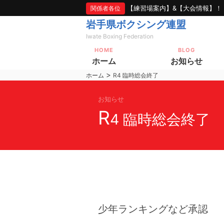
【練習場案内】&【大会情報】！
関係者各位
岩手県ボクシング連盟
Iwate Boxing Federation
HOME
BLOG
ホーム
お知らせ
>
ホーム
R4 臨時総会終了
お知らせ
R
4 臨時総会終了
少年ランキングなど承認