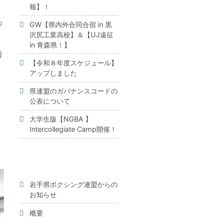
報】！
わ
GW【県内外合同合宿 in 黒
沢尻工業高校】＆【UJ遠征
in 青森県！】
秀
【令和８年度スケジュール】
アップしました
県連盟のガバナンスコードの
公表について
大学生版【NGBA 】
Intercollegiate Camp開催！
岩手県ボクシング連盟からの
お知らせ
概要