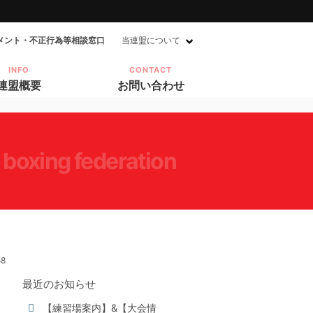
メント・不正行為等相談窓口
当連盟について
INFO
CONTACT
連盟概要
お問い合わせ
 boxing federation
58
最近のお知らせ
【練習場案内】&【大会情