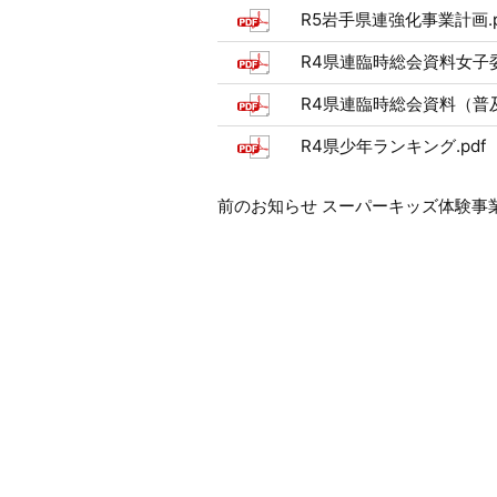
R5岩手県連強化事業計画.p
R4県連臨時総会資料女子委
R4県連臨時総会資料（普及
R4県少年ランキング.pdf
前
前のお知らせ スーパーキッズ体験事
後
の
お
知
ら
せ