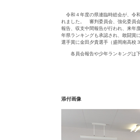
令和４年度の県連臨時総会が、令和
れました。 審判委員会、強化委員会
報告、収支中間報告が行われ、来年度
年県ランキングも承認され、敢闘賞
選手賞に金田夕貴選手（盛岡南高校
各員会報告や少年ランキングは下
添付画像