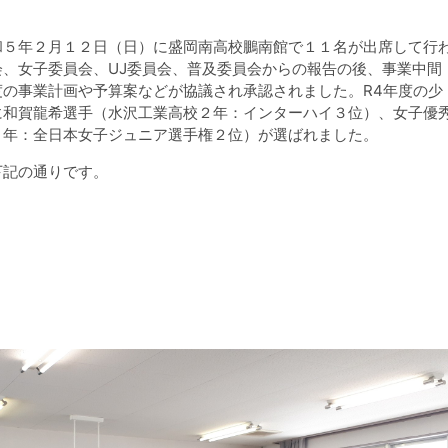
５年２月１２日（日）に盛岡南高校鵬南館で１１名が出席して行
、女子委員会、UJ委員会、普及委員会からの報告の後、事業中間
の事業計画や予算案などが協議され承認されました。R4年度の少
に和賀龍希選手（水沢工業高校２年：インターハイ３位）、女子優
３年：全日本女子ジュニア選手権２位）が選ばれました。
記の通りです。