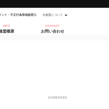
メント・不正行為等相談窓口
当連盟について
INFO
CONTACT
連盟概要
お問い合わせ
n
2026年8月6日