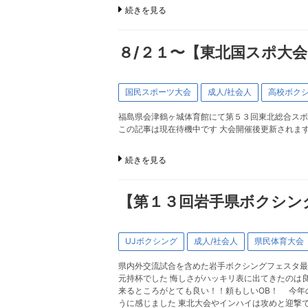
続きを見る
８/２１〜【東北国スポ大会
国民スポーツ大会
成人/社会人
高校ボク
福島県会津鶴ヶ城体育館にて第５３回東北総合スポ
この記事は現在待機中です 大会開催後更新されま
続きを見る
【第１３回岩手県ボクシン
UJボクシング
成人/社会人
県民体育大会
県内外交流試合を含めた岩手ボクシングフェスタ
元持杯でした 悔しさがハッキリ表に出てきたのは
来るところがとても良い！！頼もしいOB！ 今年
うに感じました 東北大会やインハイは攻めと迎撃