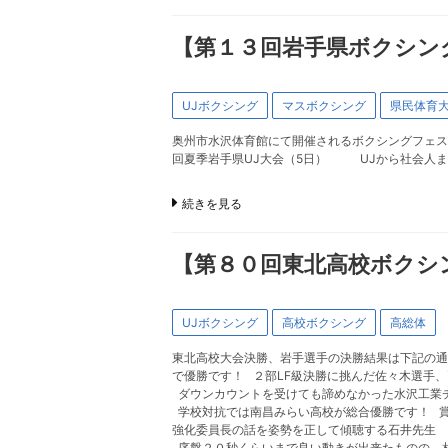
【第１３回岩手県ボクシング
UJボクシング
マスボクシング
県民体育
奥州市水沢体育館にて開催されるボクシングフェス
回夏季岩手県UJ大会（5日） UJから社会人
続きを見る
【第８０回東北高校ボクシ
UJボクシング
高校ボクシング
高総体
東北高校大会決勝、岩手選手の決勝結果は下記の
で優勝です！ ２部LF級決勝に挑んだ佐々木選手
ダウンカウントを受けても諦めなかった水沢工業
学校対抗では南昌みらい高校が総合優勝です！ 
強化委員長の話を姿勢を正して傾聴する石井先生 
序盤２０秒くらいまで良い動きが出来たものの、相