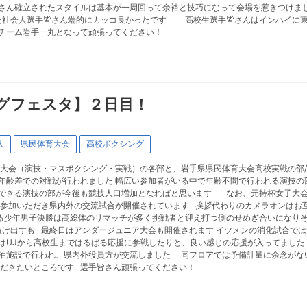
さん確立されたスタイルは基本が一周回って余裕と技巧になって会場を惹きつけま
た社会人選手皆さん端的にカッコ良かったです 高校生選手皆さんはインハイに東
チーム岩手一丸となって頑張ってください！
グフェスタ】２日目！
人
県民体育大会
高校ボクシング
大会（演技・マスボクシング・実戦）の各部と、岩手県県民体育大会高校実戦の部
年齢差での対戦が行われました 幅広い参加者がいる中で年齢不問で行われる演技の
できる演技の部が今後も競技人口増加となればと思います なお、元持杯女子大会
参加いただき県内外の交流試合が開催されています 挨拶代わりのカメラオンはお
る少年男子決勝は高総体のリマッチが多く挑戦者と迎え打つ側のせめぎ合いになりそ
け出すも 最終日はアンダージュニア大会も開催されます イツメンの消化試合で
はUJから高校生まではるばる応援に参戦したりと、良い感じの応援が入ってました
施設で行われ、県内外役員方が交流しました 同フロアでは予備計量に余念がない
ただきたいところです 選手皆さん頑張ってください！