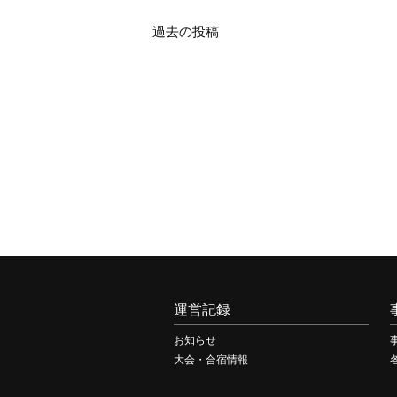
過去の投稿
投
稿
ナ
ビ
ゲ
ー
シ
ョ
運営記録
ン
お知らせ
大会・合宿情報