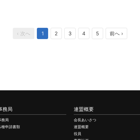
‹ 次へ
1
2
3
4
5
前へ ›
事務局
連盟概要
事務局
会長あいさつ
各種申請書類
連盟概要
役員