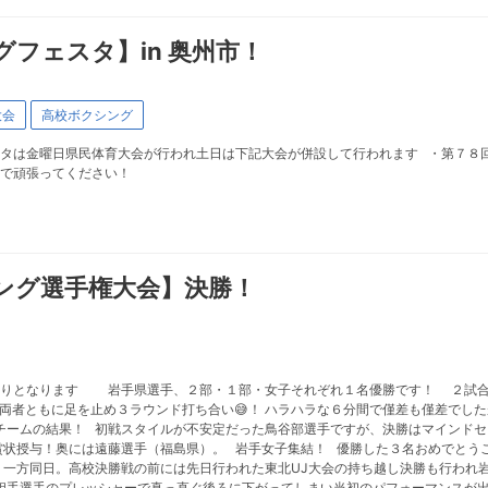
フェスタ】in 奥州市！
大会
高校ボクシング
タは金曜日県民体育大会が行われ土日は下記大会が併設して行われます ・第７８回
まで頑張ってください！
ング選手権大会】決勝！
通りとなります 岩手県選手、２部・１部・女子それぞれ１名優勝です！ ２試合
、両者ともに足を止め３ラウンド打ち合い😅！ ハラハラな６分間で僅差も僅差でし
チームの結果！ 初戦スタイルが不安定だった鳥谷部選手ですが、決勝はマインドセ
賞状授与！奥には遠藤選手（福島県）。 岩手女子集結！ 優勝した３名おめでとう
一方同日。高校決勝戦の前には先日行われた東北UJ大会の持ち越し決勝も行われ
手選手のプレッシャーで真っ直ぐ後ろに下がってしまい当初のパフォーマンスが出来