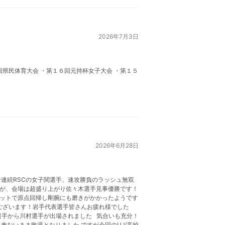
2026年7月3日
県民体育大会 ・第１６回元持杯女子大会 ・第１５
2026年6月28日
連続RSCの女子関選手、速攻勝負のラッシュ無双
たが、会場は超盛り上がり佐々木選手見事優勝です！
ットで原点回帰し剛腕にも磨きがかかったようです
ございます！岩手代表選手皆さんお疲れ様でした
岩手から川村選手が出場されました 気合いも充分！
ないまま敗退となりました ですが今回のUJ/高校