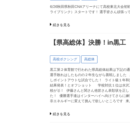
6/26秋田県秋田CNAアリーナにて高校東北大会初
ライブリンク）スタートです！ 選手皆さん頑張っ
続きを見る
【県高総体】決勝！in黒工
高校ボクシング
高総体
黒工第２体育館で行われた県高総体結果は下記の通
選手敗れはしたものの２年生ながら善戦しました 
しポイントアウトな試合でした！ ライト級１年
結果発表！とオフショット 学校対抗１位は水沢工
校が🥇！ 伊藤さんと関さん他皆さん表彰状を正
た！ 優勝選手達はインターハイへ向けてさらに練
非エネルギーに変えて挑んで欲しいところです 来
続きを見る