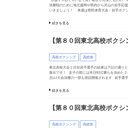
決勝戦のために地元盛岡や県内から沢山の岩手応援
いきましょう！ 来週は県民体育大会・岩手ボク
続きを見る
【第８０回東北高校ボクシ
高校ボクシング
高総体
東北高校大会２日目岩手選手の結果は下記の通りと
進出です！ 女子の部には本日RSC勝ちを決めた
北UJ大会決勝の一部も併設開催されます 岩手選
続きを見る
【第８０回東北高校ボクシン
高校ボクシング
高総体