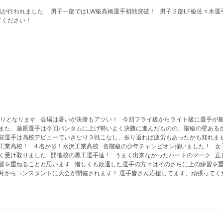
戦が行われました 男子一部ではLW級高橋選手初戦突破！ 男子２部LF級佐々木選手初戦
てください！
りとなります 会場は暑いが決勝もアツい！ 今回フライ級からライト級に選手が集
また、藤原選手は今回バンタムに上げ勢いよく決勝に進んだものの、階級の壁あるか
和賀選手は高校デビューでいきなり３戦こなし、振り返れば疲労もあったかも知れ
業高校！ ４名が🥇！水沢工業高校 各階級の少年チャンピオン揃いました！ 女
しく受け取りました 開催校の黒工選手達！ うまく出来なかったハートのマーク 
習を重ねることと思います 惜しくも敗退した選手の方々はそのさらに上の練習を
月からコンスタントに大会が開催されます！ 選手皆さん応援してます、頑張ってく