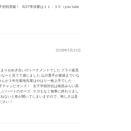
突破！ 6/27準決勝は１１：３０（you tube
2026年5月31日
まりせめぎ合いのトーナメントでした フライ級昆
なーと見てて感じました 山川選手が最後までいな
ませんが３年生菊地先輩はやはり一枚上手でした
子チャンピオンズ！ 女子学校対抗は南昌みらい高
正しいハートのポーズ ケガもなく無事に終わりまし
重ねないと差が開いてしまいますので、悔しさは是
ださい！