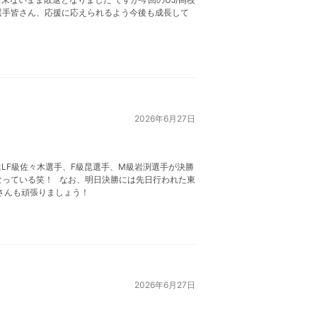
選手皆さん、応援に応えられるよう今後も成長して
2026年6月27日
LF級佐々木選手、F級昆選手、M級岩渕選手が決勝
なっている笑！ なお、明日決勝には先日行われた東
皆さんも頑張りましょう！
2026年6月27日