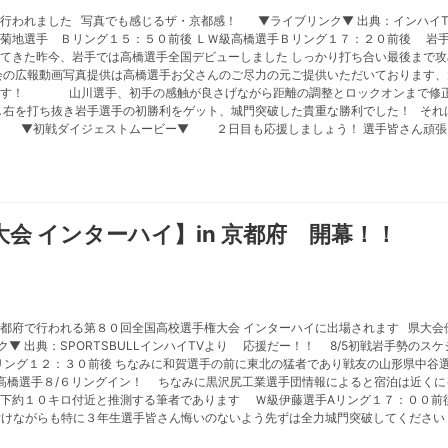
行われました 写真でも感じるザ・京都感！ ▼ライブリンク▼ 出典：インハイTV
級菊地選手 Ｂリング１５：５０前後 ＬＷ級高橋選手Ｂリング１７：２０前後 岩
てきた昨今、岩手では高橋選手全国デビューしました しっかり打ち合い最後まで
の広報動画写真提供は高橋選手お父さんのご尽力の元ご提供いただいております、
ます！ 山川選手、初手の感触が良さげながら距離の調整とロックオンまで修正
し右を打ち抜き岩手選手の初勝利をゲット、城門突破した貴重な勝利でした！ それ
 ▼初戦ダイジェストムービー▼ ２日目も応援しましょう！ 選手皆さん頑張
会 インターハイ】in 京都府 開幕！！
都府で行われる第８０回全国高校選手権大会 インターハイに出場されます 県大会
▼ 出典：SPORTSBULLインハイTVより 応援だー！！ 8/5初戦岩手勢の
Aリング１２：３０前後 ちなみに和賀選手の前に東北の猛者であり戦友の山形県中谷
高橋選手８/６リングイン！ ちなみに黒沢尻工業選手団情報によると宿泊は近く
下約１０キロ付近と推測する筆者であります Ｗ級伊藤選手Aリング１７：００前
付けながらも特に３年生選手皆さん悔いのないよう先ずは全力城門突破してください