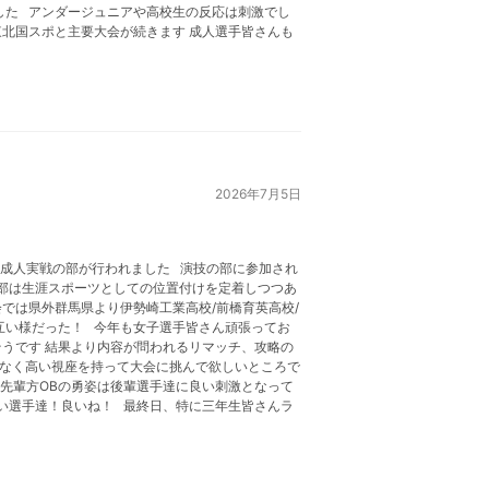
した アンダージュニアや高校生の反応は刺激でし
北国スポと主要大会が続きます 成人選手皆さんも
2026年7月5日
/成人実戦の部が行われました 演技の部に参加され
部は生涯スポーツとしての位置付けを定着しつつあ
では県外群馬県より伊勢崎工業高校/前橋育英高校/
互い様だった！ 今年も女子選手皆さん頑張ってお
うです 結果より内容が問われるリマッチ、攻略の
はなく高い視座を持って大会に挑んで欲しいところで
 先輩方OBの勇姿は後輩選手達に良い刺激となって
選手達！良いね！ 最終日、特に三年生皆さんラ