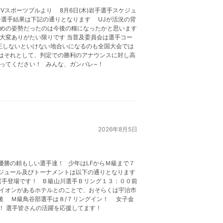
スポーツブルより 8月6日(木)岩手選手スケジュ
手選手結果は下記の通りとなります UJが活況の背
攻めの姿勢だったのは今後の糧になったかと思います
大変ありがたい限りです 当普及委員会は選手コー
しないといけない地合いになるのも全国大会では
はそれとして、判定での勝利のアナウンスに対し高
ってください！ みんな、ガンバレ~！
2026年8月5日
優勝の頼もしい選手達！ 少年はLFからＭ級まで７
スケジュール及びトーナメントは以下の通りとなります
選手登場です！ Ｂ級山川選手Ｂリング１３：００前
にイオンがあるホテルとのことで、おそらくは宇治市
後 Ｍ級鳥谷部選手は８/７リングイン！ 女子金
！ 選手皆さんの活躍を応援してます！