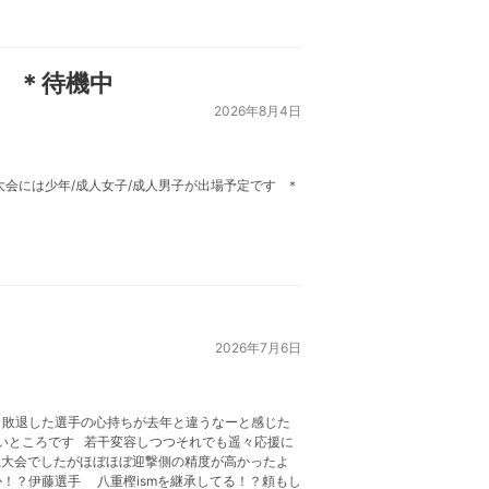
！ ＊待機中
2026年8月4日
会には少年/成人女子/成人男子が出場予定です ＊
2026年7月6日
 敗退した選手の心持ちが去年と違うなーと感じた
いところです 若干変容しつつそれでも遥々応援に
県大会でしたがほぼほぼ迎撃側の精度が高かったよ
！？伊藤選手 八重樫ismを継承してる！？頼もし