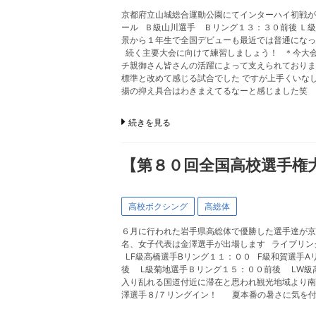
京都府立山城総合運動公園にてインターハイ初戦が
ール Ｂ級山川選手 Ｂリング１３：３０前後 Ｌ
景から１年生で全国デビューも最近では普通になっ
続く主要大会に向けて練習しましょう！ ＊今大会
チ親御さん皆さんの活躍によって支えられており
標準と改めて感じる試合でした ですが上手くいな
揚の抑え具合はわきまえてるなーと感じました笑
続きを見る
【第８０回全国高校選手権大
高校ボクシング
高総体
６月に行われた岩手県高総体で優勝した選手達が京
名、女子代表は金澤選手が出場します ライブリンク
LF級高橋選手Bリング１１：００ F級和賀選手
後 L級菊地選手Ｂリング１５：００前後 LW級
入り乱れる国道付近に滞在と思われ観光地域より南
澤選手８/７リングイン！ 夏本番の暑さに気を