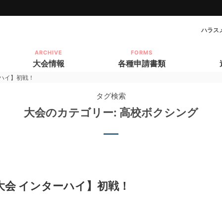
ハラス
ARCHIVE
FORMS
大会情報
各種申請書類
ハイ】初戦！
タグ検索
japan amateur boxing federatio
大会のカテゴリー:
高校ボクシング
大会 インターハイ】初戦！