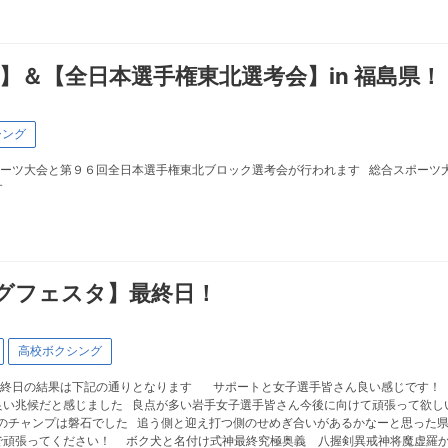
】＆【全日本選手権東北選考会】in 福島県
シング
ーツ大会と第９６回全日本選手権東北ブロック選考会が行われます 総合スポーツ大
す
グフェスタ】最終日！
高校ボクシング
最終日の結果は下記の通りとなります サポートと女子選手皆さん良い感じです！
良い兆候だと感じました 良点が多い岩手女子選手皆さん今後に向けて頑張って欲し
のチャンプは磐石でした 追う側と迎え打つ側のせめぎ合いがあるかなーと思った
で頑張ってください！ ボク犬と名付け式神最終究極奥義 八握剣異戒神将魔虚羅か