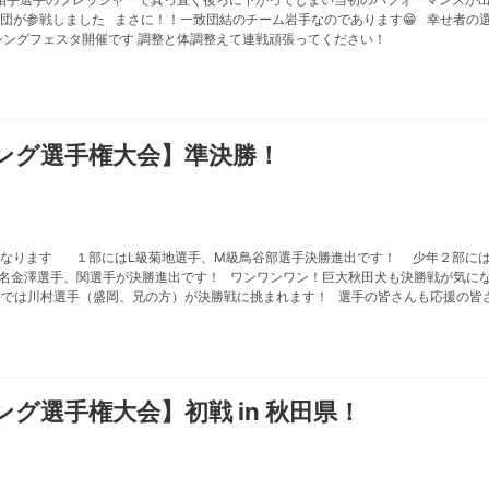
団が参戦しました まさに！！一致団結のチーム岩手なのであります😁 幸せ者の
シングフェスタ開催です 調整と体調整えて連戦頑張ってください！
ング選手権大会】準決勝！
なります １部にはL級菊地選手、M級鳥谷部選手決勝進出です！ 少年２部には
２名金澤選手、関選手が決勝進出です！ ワンワンワン！巨大秋田犬も決勝戦が気に
手では川村選手（盛岡、兄の方）が決勝戦に挑まれます！ 選手の皆さんも応援の
グ選手権大会】初戦 in 秋田県！