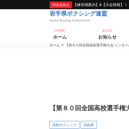
【練習場案内】&【大会情報】！
関係者各位
岩手県ボクシング連盟
Iwate Boxing Federation
HOME
BLOG
ホーム
お知らせ
>
ホーム
【第８０回全国高校選手権大会 インター
【第８０回全国高校選手権
高校ボクシング
高総体