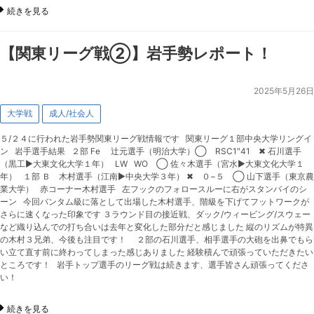
続きを見る
【関東リーグ戦②】岩手勢レポート！
2025年5月26日
大学戦
成人/社会人
５/２４に行われた岩手勢関東リーグ戦情報です 関東リーグ１部中央大学リングイ
ン 岩手選手結果 ２部 Fe 辻元選手（明治大学）◯ RSC1″41 ✖︎ 石川選手
（黒工▶︎大東文化大学１年） LW WO ◯ 佐々木選手（宮水▶︎大東文化大学１
年） １部 Ｂ 木村選手（江南▶︎中央大学３年） ✖︎ ０−５ ◯ 山下選手（東京農
業大学） 赤コーナー木村選手 左フックのフォロースルーに右がスタンバイのシ
ーン 今回バンタム級に落として出場した木村選手、階級を下げてフットワークが
さらに速くなった印象です ３ラウンド目の接近戦、ダック/ウィービング/スウェー
など織り込んでの打ち合いは去年と変化した部分だと感じました 縦のリズムが特異
の木村３兄弟、今後も注目です！ ２部の石川選手、相手選手の大砲を出鼻でもら
い立て直す前に終わってしまった感じありました 経験積んで頑張っていただきたい
ところです！ 岩手トップ選手のリーグ戦は続きます、選手皆さん頑張ってくださ
い！
続きを見る