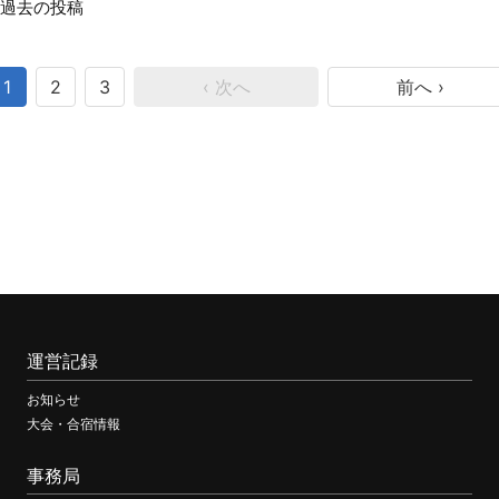
過去の投稿
投
稿
1
2
3
‹ 次へ
前へ ›
ナ
ビ
ゲ
ー
シ
ョ
ン
運営記録
お知らせ
大会・合宿情報
事務局