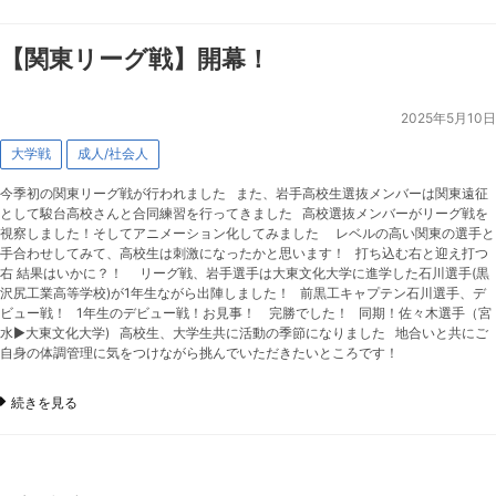
【関東リーグ戦】開幕！
2025年5月10日
大学戦
成人/社会人
今季初の関東リーグ戦が行われました また、岩手高校生選抜メンバーは関東遠征
として駿台高校さんと合同練習を行ってきました 高校選抜メンバーがリーグ戦を
視察しました！そしてアニメーション化してみました レベルの高い関東の選手と
手合わせしてみて、高校生は刺激になったかと思います！ 打ち込む右と迎え打つ
右 結果はいかに？！ リーグ戦、岩手選手は大東文化大学に進学した石川選手(黒
沢尻工業高等学校)が1年生ながら出陣しました！ 前黒工キャプテン石川選手、デ
ビュー戦！ 1年生のデビュー戦！お見事！ 完勝でした！ 同期！佐々木選手（宮
水▶︎大東文化大学) 高校生、大学生共に活動の季節になりました 地合いと共にご
自身の体調管理に気をつけながら挑んでいただきたいところです！
続きを見る