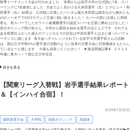
秋季トーナメント大会が行われました 本県からは岩手大学が公式戦に1名、スパ
ーリングに1名参加しました 大会でよく見かける久米田選手（左）とデビュー！和
田選手（右） 結果は、公式戦に出場したバンタム級久米田君は残念ながら敗れたも
ののノーギアで3分3ラウンド立派に戦い抜きました！ スパーの部に出場した和田
君も、初スパーでしたがライト級優勝選手の認定スパーを立派に務め上げました！
岩大ボクシング部の皆さん、大学から競技を始める選手がほとんどです それでも
ある程度仕上がった成人のフィジカルでの試合は中高生選手とはまた違ったパフォ
ーマンスに感じます 各大会へチャレンジされている岩手大学選手皆さんの活動
は、国公立大学戦やUJ選手達の活動のように従来の主要大会に付加価値をもたらし
ているなーと感じます 今後も頑張ってください！ ★過去関連記事⬇︎ ２０２３
年遂に東大へ！？国公立大学交流
続きを見る
【関東リーグ入替戦】岩手選手結果レポート
＆【インハイ合宿】！
2025年7月20日
国民体育大会
大学戦
高校ボクシング
高総体
関東リーグ戦 ２部専修大学↔️３部立教大学 入替戦に佐々木選手（釜石高校▶︎専