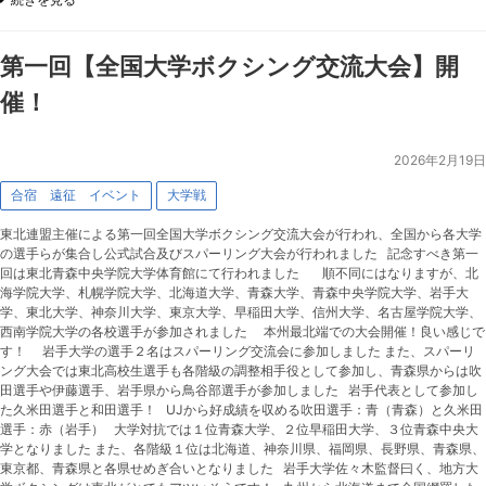
第一回【全国大学ボクシング交流大会】開
催！
2026年2月19日
合宿 遠征 イベント
大学戦
東北連盟主催による第一回全国大学ボクシング交流大会が行われ、全国から各大学
の選手らが集合し公式試合及びスパーリング大会が行われました 記念すべき第一
回は東北青森中央学院大学体育館にて行われました 順不同にはなりますが、北
海学院大学、札幌学院大学、北海道大学、青森大学、青森中央学院大学、岩手大
学、東北大学、神奈川大学、東京大学、早稲田大学、信州大学、名古屋学院大学、
西南学院大学の各校選手が参加されました 本州最北端での大会開催！良い感じで
す！ 岩手大学の選手２名はスパーリング交流会に参加しました また、スパーリ
ング大会では東北高校生選手も各階級の調整相手役として参加し、青森県からは吹
田選手や伊藤選手、岩手県から鳥谷部選手が参加しました 岩手代表として参加し
た久米田選手と和田選手！ UJから好成績を収める吹田選手：青（青森）と久米田
選手：赤（岩手） 大学対抗では１位青森大学、２位早稲田大学、３位青森中央大
学となりました また、各階級１位は北海道、神奈川県、福岡県、長野県、青森県、
東京都、青森県と各県せめぎ合いとなりました 岩手大学佐々木監督曰く、地方大