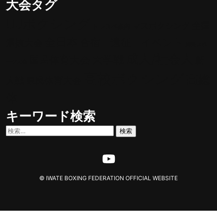
大会タグ
UJボクシング
全国
マスボクシング
トレスペ案内
全日本
合宿 遠征 イベント
選抜大会
国民スポ
成人/社会人
大学戦
国民体育大会
新
ーツ大会
高校ボクシング
高総
人戦
県民体育大会
体
キーワード検索
検
索:
© IWATE BOXING FEDERATION OFFICIAL WEBSITE