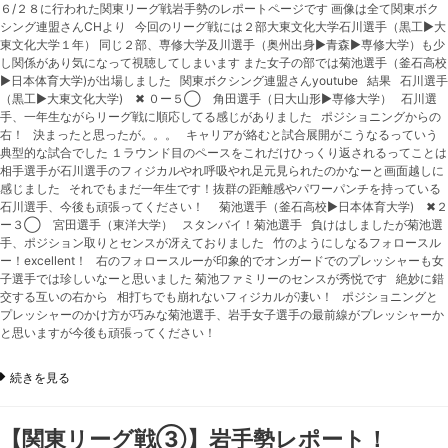
６/２８に行われた関東リーグ戦岩手勢のレポートページです 画像は全て関東ボク
シング連盟さんCHより 今回のリーグ戦には２部大東文化大学石川選手（黒工▶︎大
東文化大学１年） 同じ２部、専修大学及川選手（奥州出身▶︎青森▶︎専修大学）も少
し関係があり気になって視聴してしまいます また女子の部では菊池選手（釜石高校
▶︎日本体育大学)が出場しました 関東ボクシング連盟さんyoutube 結果 石川選手
（黒工▶︎大東文化大学) ✖︎ ０ー５◯ 角田選手（日大山形▶︎専修大学） 石川選
手、一年生ながらリーグ戦に順応してる感じがありました ポジショニングからの
右！ 決まったと思ったが。。。 キャリアが絡むと試合展開がこうなるっていう
典型的な試合でした １ラウンド目のペースをこれだけひっくり返されるってことは
相手選手が石川選手のフィジカルやれ呼吸やれ足元見られたのかなーと画面越しに
感じました それでもまだ一年生です！抜群の距離感やパワーパンチを持っている
石川選手、今後も頑張ってください！ 菊池選手（釜石高校▶︎日本体育大学) ✖︎２
ー３◯ 宮田選手（東洋大学） スタンバイ！菊池選手 負けはしましたが菊池選
手、ポジション取りとセンスが冴えておりました 竹のようにしなるフォロースル
ー！excellent！ 右のフォロースルーが印象的でオンガードでのプレッシャーも女
子選手では珍しいなーと思いました 菊池ファミリーのセンスが秀悦です 絶妙に錯
交する互いの右から 相打ちでも崩れないフィジカルが凄い！ ポジショニングと
プレッシャーのかけ方が巧みな菊池選手、岩手女子選手の最前線がプレッシャーか
と思いますが今後も頑張ってください！
続きを見る
【関東リーグ戦③】岩手勢レポート！