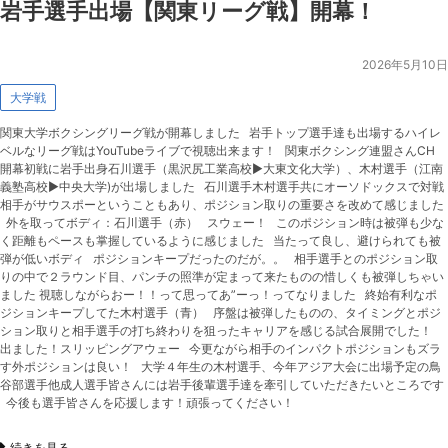
岩手選手出場【関東リーグ戦】開幕！
2026年5月10日
大学戦
関東大学ボクシングリーグ戦が開幕しました 岩手トップ選手達も出場するハイレ
ベルなリーグ戦はYouTubeライブで視聴出来ます！ 関東ボクシング連盟さんCH
開幕初戦に岩手出身石川選手（黒沢尻工業高校▶︎大東文化大学）、木村選手（江南
義塾高校▶︎中央大学)が出場しました 石川選手木村選手共にオーソドックスで対戦
相手がサウスポーということもあり、ポジション取りの重要さを改めて感じました
外を取ってボディ：石川選手（赤） スウェー！ このポジション時は被弾も少な
く距離もペースも掌握しているように感じました 当たって良し、避けられても被
弾が低いボディ ポジションキープだったのだが。。 相手選手とのポジション取
りの中で２ラウンド目、パンチの照準が定まって来たものの惜しくも被弾しちゃい
ました 視聴しながらおー！！って思ってあ”ーっ！ってなりました 終始有利なポ
ジションキープしてた木村選手（青） 序盤は被弾したものの、タイミングとポジ
ション取りと相手選手の打ち終わりを狙ったキャリアを感じる試合展開でした！
出ました！スリッピングアウェー 今更ながら相手のインパクトポジションもズラ
す外ポジションは良い！ 大学４年生の木村選手、今年アジア大会に出場予定の鳥
谷部選手他成人選手皆さんには岩手後輩選手達を牽引していただきたいところです
今後も選手皆さんを応援します！頑張ってください！
続きを見る