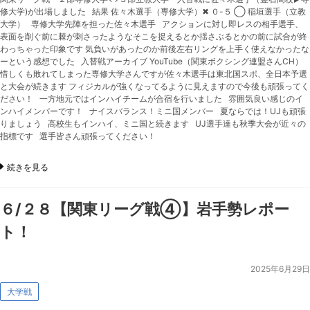
修大学)が出場しました 結果 佐々木選手（専修大学）✖︎ ０-５ ◯ 稲垣選手（立教
大学） 専修大学先陣を担った佐々木選手 アクションに対し即レスの相手選手、
表面を削ぐ前に棘が刺さったようなそこを捉えるとか揺さぶるとかの前に試合が終
わっちゃった印象です 気負いがあったのか前後左右リングを上手く使えなかったな
ーという感想でした 入替戦アーカイブ YouTube（関東ボクシング連盟さんCH）
惜しくも敗れてしまった専修大学さんですが佐々木選手は東北国スポ、全日本予選
と大会が続きます フィジカルが強くなってるように見えますので今後も頑張ってく
ださい！ 一方地元ではインハイチームが合宿を行いました 雰囲気良い感じのイ
ンハイメンバーです！ ナイスバランス！ミニ国メンバー 夏ならでは！UJも頑張
りましょう 高校生もインハイ、ミニ国と続きます UJ選手達も秋季大会が近々の
指標です 選手皆さん頑張ってください！
続きを見る
６/２８【関東リーグ戦④】岩手勢レポー
ト！
2025年6月29日
大学戦