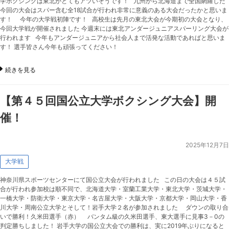
学ボクシングは東北がとてもアツいそうです！ 九州から北海道まで全国網羅した
今回の大会はスパー含む全18試合が行われ非常に意義のある大会だったかと思いま
す！ 今年の大学戦初陣です！ 高校生は先月の東北大会が今期初の大会となり、
今回大学戦が開催されました 今週末には東北アンダージュニアスパーリング大会が
行われます 今年もアンダージュニアから社会人まで活発な活動であればと思いま
す！ 選手皆さん今年も頑張ってください！
続きを見る
【第４５回国公立大学ボクシング大会】開
催！
2025年12月7日
大学戦
神奈川県スポーツセンターにて国公立大会が行われました この日の大会は４５試
合が行われ参加校は順不同で、北海道大学・室蘭工業大学・東北大学・茨城大学・
一橋大学・防衛大学・東京大学・名古屋大学・大阪大学・京都大学・岡山大学・香
川大学・周南公立大学とそして！岩手大学２名が参加されました ダウンの取り合
いで勝利！久米田選手（赤） バンタム級の久米田選手、東大選手に見事3－0の
判定勝ちしました！ 岩手大学の国公立大会での勝利は、実に2019年ぶりになると