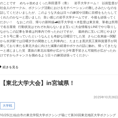
のことです めちゃ攻めまくった和田選手（青） 岩手大学チーム！ 以前監督が
社会人のサークル、ボクシング活動におけるモチベーションの難しさみたいなのを
話してくださいましたが、このような大会は日々の練習や活動に目標をもたらして
くれたのかなーと思いました 良い感じの岩手大学チームです、今後も頑張ってく
ださい！ なおこの日、帰りの新幹線🚄岩手大学佐々木監督は東京発、筆者は所用
で名古屋発 行動状況はそれぞれ知らないまま互いに大会情報をLINEでやり取りし
ながらこの記事を筆者は列車内で作ったわけですが、 最終的に互いに同じやまび
こ６５号に乗っていたというなんとも奇妙な日曜日でした笑 さらに在来線一関駅
から水沢駅では日曜夕方の閑散とした列車内に、たまたま黒沢尻工業和賀選手が同
乗しており来たる東北大会に向けた減量の経過やポケカの話に触れ、帰ってきたな
ーと感じました笑 選抜の東北出場枠が広がり少年選手皆さん可能性が広がったわ
けですからチャンスを掴めるよう日々の練習頑張ってください
続きを見る
【東北大学大会】in宮城県！
2025年10月26日
大学戦
10/25(土)仙台市の東北学院大学ボクシング場にて第30回東北地区大学ボクシング