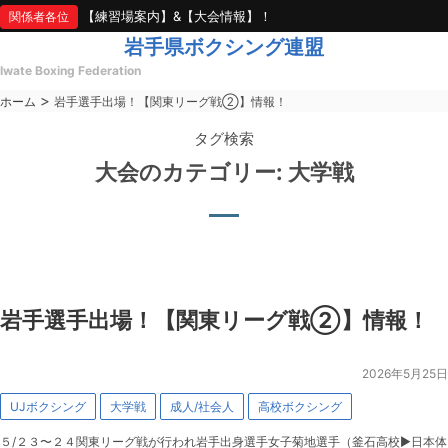
【練習場案内】&【大会情報】！
関係者各位
岩手県ボクシング連盟
Iwate Boxing Federation
>
ホーム
岩手選手出場！【関東リーグ戦②】情報！
タグ検索
japan amateur boxing federati
大会のカテゴリー:
大学戦
岩手選手出場！【関東リーグ戦②】情報！
2026年5月25日
UJボクシング
大学戦
成人/社会人
高校ボクシング
５/２３〜２４関東リーグ戦が行われ岩手出身選手女子菊地選手（釜石高校▶︎日本体