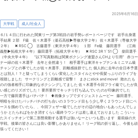
2025年6月16日
大学戦
成人/社会人
６/１４日に行われた関東リーグ第3戦目の岩手勢レポートページです 岩手出身選
手結果 ２部 F級 佐々木選手（釜石高校▶︎専修大学２年） 佐々木選手（専修大学
２年） ✖︎ RSC ◯ 古藤選手（東洋大学４年） １部 Fe級 藤田選手 （江南
義塾▶︎拓殖大学４年） 藤田選手（拓殖大学４年） ✖︎ RSC 3R 1`51 ◯ 柴田選手
（中央大学４年） “以下写真動画は関東ボクシング連盟さんCHより引用” 赤コー
ナー緑の佐々木選手 去年と全然違う！ 相手選手は東洋キャプテン＆ミニマム級
チャンプとの事でしたが佐々木選手、距離感抜群でした 個人的に去年の全日本予選
とは別人！？と疑ってしまうくらい変化したスタイルとやや長髪っぷりのライブを
視聴しました サークリングと距離感で迎撃！ まさにstick and move! 敗れたも
のの強者相手に印象的なボクシングしてました 佐々木選手今回フライ級でしたが良
い感じのリズボでした！ 要所要所でキッチリ打ち込んでいたのが印象的でした
一方で藤田選手はバチバチ！ ⬆️画像タップでダイジェストムービー 藤田選手、
明暗を分けたバッチバチの打ち合いの３ラウンド目もう少し早く２ラウンド目にペ
ースを掴めていたら、、今回フェザー級でしたがその辺の地合いもあったんでしょ
うか とたらればをかき消すくらい最終ラウンドは差し違えておりました こういっ
たスイッチオンで第二形態発動する選手は強いなーといつも思います 最前線の大
学戦、後輩の皆さんには良い影響しかありません！ リーグ戦の折り返し、今後も頑
張ってください！