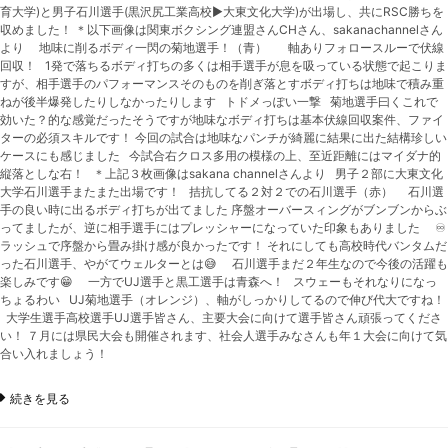
育大学)と男子石川選手(黒沢尻工業高校▶︎大東文化大学)が出場し、共にRSC勝ちを
収めました！ ＊以下画像は関東ボクシング連盟さんCHさん、sakanachannelさん
より 地味に削るボディ一閃の菊地選手！（青） 軸ありフォロースルーで伏線
回収！ 1発で落ちるボディ打ちの多くは相手選手が息を吸っている状態で起こりま
すが、相手選手のパフォーマンスそのものを削ぎ落とすボディ打ちは地味で積み重
ねが後半爆発したりしなかったりします トドメっぽい一撃 菊地選手曰くこれで
効いた？的な感覚だったそうですが地味なボディ打ちは基本伏線回収案件、ファイ
ターの必須スキルです！ 今回の試合は地味なパンチが綺麗に結果に出た結構珍しい
ケースにも感じました 今試合右クロス多用の模様の上、至近距離にはマイダナ的
縦落としな右！ ＊上記３枚画像はsakana channelさんより 男子２部に大東文化
大学石川選手またまた出場です！ 拮抗してる２対２での石川選手（赤） 石川選
手の良い時に出るボディ打ちが出てました 序盤オーバースィングがブンブンからぶ
ってましたが、逆に相手選手にはプレッシャーになっていた印象もありました ♾️
ラッシュで序盤から畳み掛け感が良かったです！ それにしても高校時代バンタムだ
った石川選手、やがてウェルターとは😅 石川選手まだ２年生なので今後の活躍も
楽しみです😁 一方でUJ選手と黒工選手は青森へ！ スウェーもそれなりになっ
ちょるわい UJ菊地選手（オレンジ）、軸がしっかりしてるので伸び代大ですね！
大学生選手高校選手UJ選手皆さん、主要大会に向けて選手皆さん頑張ってくださ
い！ ７月には県民大会も開催されます、社会人選手みなさんも年１大会に向けて気
合い入れましょう！
続きを見る