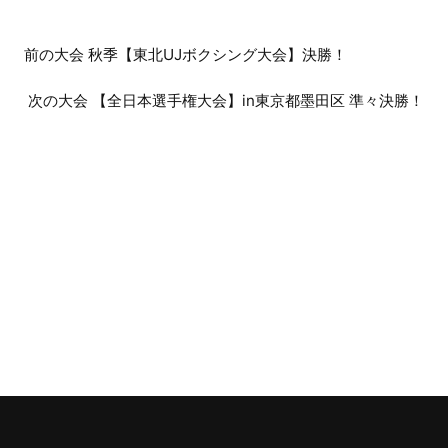
前
前の大会 秋季【東北UJボクシング大会】決勝！
後
次の大会 【全日本選手権大会】in東京都墨田区 準々決勝！
の
大
会