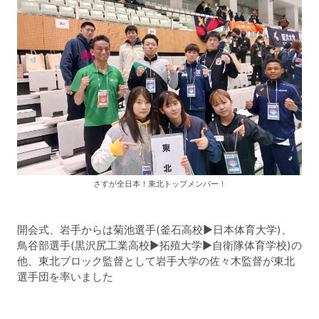
さすが全日本！東北トップメンバー！
開会式、岩手からは菊池選手(釜石高校▶︎日本体育大学)、
鳥谷部選手(黒沢尻工業高校▶︎拓殖大学▶︎自衛隊体育学校)の
他、東北ブロック監督として岩手大学の佐々木監督が東北
選手団を率いました