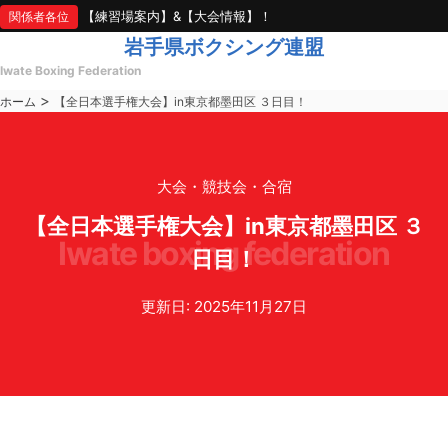
【練習場案内】&【大会情報】！
関係者各位
岩手県ボクシング連盟
Iwate Boxing Federation
>
ホーム
【全日本選手権大会】in東京都墨田区 ３日目！
大会・競技会・合宿
【全日本選手権大会】in東京都墨田区 ３
iwate boxing federation
日目！
更新日: 2025年11月27日