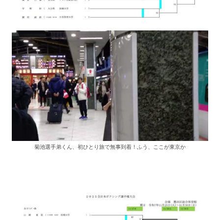
菊池選手弟くん、初ひとり旅で無事到着！ふう、ここが東京か