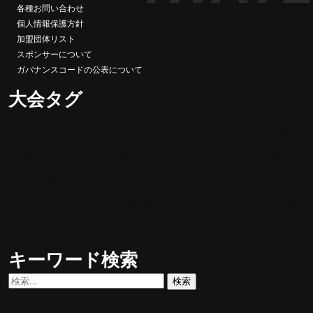
各種お問い合わせ
個人情報保護方針
加盟団体リスト
スポンサーについて
ガバナンスコードの公表について
大会タグ
UJボクシング
全国
マスボクシング
トレスペ案内
全日本
合宿 遠征 イベント
選抜大会
国民スポ
成人/社会人
大学戦
国民体育大会
新
ーツ大会
高校ボクシング
高総
人戦
県民体育大会
体
キーワード検索
検
索: