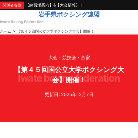
【練習場案内】&【大会情報】！
関係者各位
岩手県ボクシング連盟
Iwate Boxing Federation
>
ホーム
【第４５回国公立大学ボクシング大会】開催！
大会・競技会・合宿
【第４５回国公立大学ボクシング大
iwate boxing federation
会】開催！
更新日: 2025年12月7日