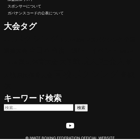
スポンサーについて
ガバナンスコードの公表について
大会タグ
UJボクシング
全国
マスボクシング
トレスペ案内
全日本
合宿 遠征 イベント
選抜大会
国民スポ
成人/社会人
大学戦
国民体育大会
新
ーツ大会
高校ボクシング
高総
人戦
県民体育大会
体
キーワード検索
検
索:
© IWATE BOXING FEDERATION OFFICIAL WEBSITE