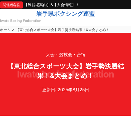
【練習場案内】&【大会情報】！
関係者各位
岩手県ボクシング連盟
Iwate Boxing Federation
>
ホーム
【東北総合スポーツ大会】岩手勢決勝結果！&大会まとめ！
大会・競技会・合宿
【東北総合スポーツ大会】岩手勢決勝結
iwate boxing federation
果！&大会まとめ！
更新日: 2025年8月25日