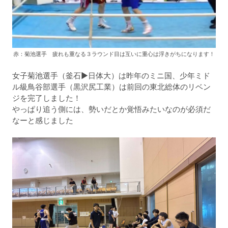
赤：菊池選手 疲れも重なる３ラウンド目は互いに重心は浮きがちになります！
女子菊池選手（釜石▶︎日体大）は昨年のミニ国、少年ミド
ル級鳥谷部選手（黒沢尻工業）は前回の東北総体のリベン
ジを完了しました！
やっぱり追う側には、勢いだとか覚悟みたいなのが必須だ
なーと感じました