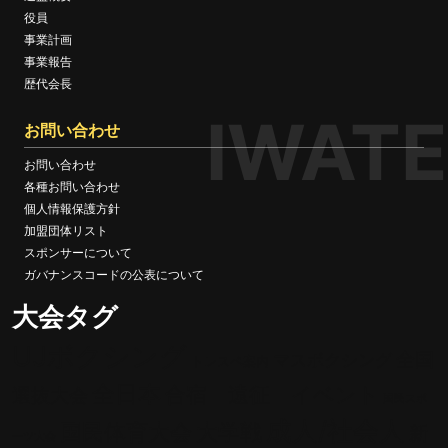
役員
事業計画
事業報告
歴代会長
IWATE
お問い合わせ
お問い合わせ
各種お問い合わせ
個人情報保護方針
加盟団体リスト
スポンサーについて
ガバナンスコードの公表について
大会タグ
UJボクシング
全国
マスボクシング
トレスペ案内
全日本
合宿 遠征 イベント
選抜大会
国民スポ
成人/社会人
大学戦
国民体育大会
新
ーツ大会