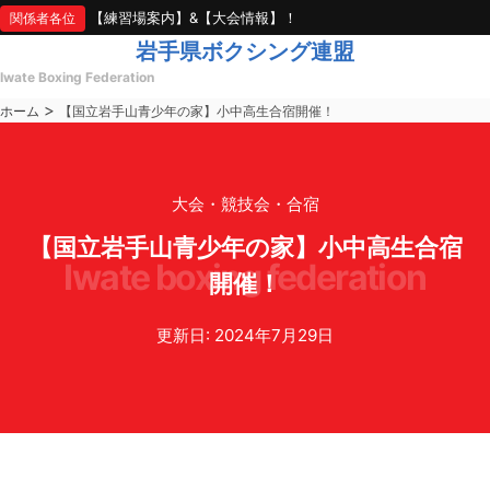
【練習場案内】&【大会情報】！
関係者各位
岩手県ボクシング連盟
Iwate Boxing Federation
>
ホーム
【国立岩手山青少年の家】小中高生合宿開催！
大会・競技会・合宿
【国立岩手山青少年の家】小中高生合宿
iwate boxing federation
開催！
更新日: 2024年7月29日