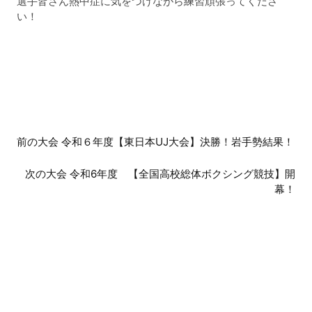
選手皆さん熱中症に気をつけながら練習頑張ってくださ
い！
前
前の大会 令和６年度【東日本UJ大会】決勝！岩手勢結果！
後
次の大会 令和6年度 【全国高校総体ボクシング競技】開
の
幕！
大
会