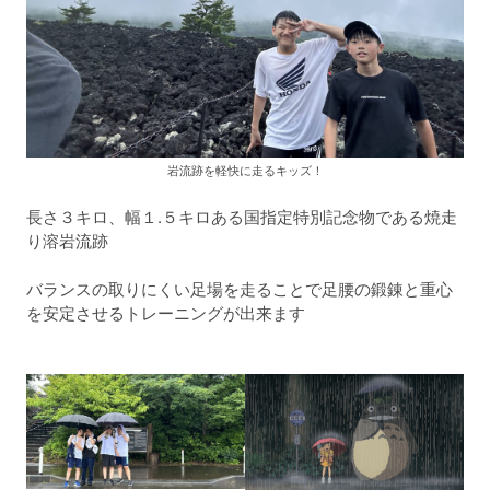
岩流跡を軽快に走るキッズ！
長さ３キロ、幅１.５キロある国指定特別記念物である焼走
り溶岩流跡
バランスの取りにくい足場を走ることで足腰の鍛錬と重心
を安定させるトレーニングが出来ます