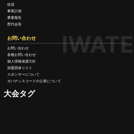
役員
事業計画
事業報告
歴代会長
IWATE
お問い合わせ
お問い合わせ
各種お問い合わせ
個人情報保護方針
加盟団体リスト
スポンサーについて
ガバナンスコードの公表について
大会タグ
UJボクシング
全国
マスボクシング
トレスペ案内
全日本
合宿 遠征 イベント
選抜大会
国民スポ
成人/社会人
大学戦
国民体育大会
新
ーツ大会