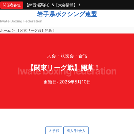
【練習場案内】&【大会情報】！
関係者各位
岩手県ボクシング連盟
Iwate Boxing Federation
>
ホーム
【関東リーグ戦】開幕！
大会・競技会・合宿
【関東リーグ戦】開幕！
iwate boxing federation
更新日: 2025年5月10日
大学戦
成人/社会人