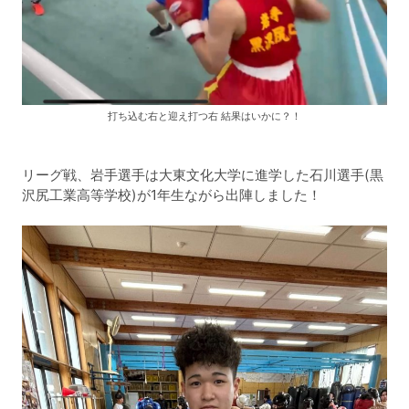
打ち込む右と迎え打つ右 結果はいかに？！
リーグ戦、岩手選手は大東文化大学に進学した石川選手(黒
沢尻工業高等学校)が1年生ながら出陣しました！