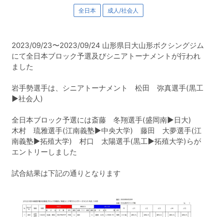
全日本
成人/社会人
2023/09/23〜2023/09/24 山形県日大山形ボクシングジム
にて全日本ブロック予選及びシニアトーナメントが行われ
ました
岩手勢選手は、
シニアトーナメント
松田 弥真選手(黒工
▶︎社会人)
全日本ブロック予選には
斎藤 冬翔選手(盛岡南▶︎日大)
木村 琉雅選手(江南義塾▶︎中央大学)
藤田 大夢選手(江
南義塾▶︎拓殖大学)
村口 太陽選手(黒工▶︎拓殖大学)らが
エントリーしました
試合結果は下記の通りとなります