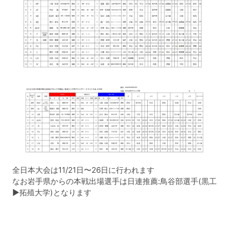
全日本大会は11/21日〜26日に行われます
なお岩手県からの本戦出場選手は日連推薦:鳥谷部選手(黒工
▶︎拓殖大学)となります