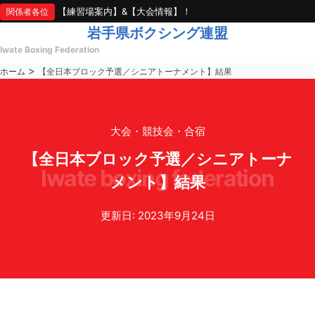
【練習場案内】&【大会情報】！
関係者各位
岩手県ボクシング連盟
Iwate Boxing Federation
>
ホーム
【全日本ブロック予選／シニアトーナメント】結果
大会・競技会・合宿
【全日本ブロック予選／シニアトーナ
iwate boxing federation
メント】結果
更新日: 2023年9月24日