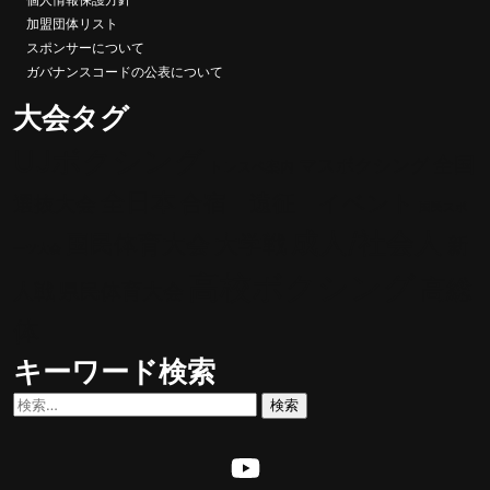
加盟団体リスト
スポンサーについて
ガバナンスコードの公表について
大会タグ
UJボクシング
全国
マスボクシング
トレスペ案内
全日本
合宿 遠征 イベント
選抜大会
国民スポ
成人/社会人
大学戦
国民体育大会
新
ーツ大会
高校ボクシング
高総
人戦
県民体育大会
体
キーワード検索
検
索: